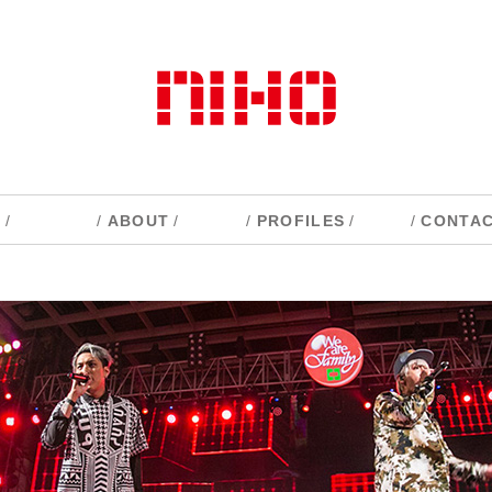
S
/
/
ABOUT
/
/
PROFILES
/
/
CONTA